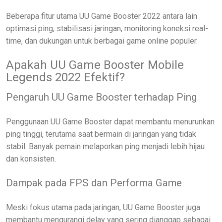
Beberapa fitur utama UU Game Booster 2022 antara lain
optimasi ping, stabilisasi jaringan, monitoring koneksi real-
time, dan dukungan untuk berbagai game online populer.
Apakah UU Game Booster Mobile
Legends 2022 Efektif?
Pengaruh UU Game Booster terhadap Ping
Penggunaan UU Game Booster dapat membantu menurunkan
ping tinggi, terutama saat bermain di jaringan yang tidak
stabil. Banyak pemain melaporkan ping menjadi lebih hijau
dan konsisten.
Dampak pada FPS dan Performa Game
Meski fokus utama pada jaringan, UU Game Booster juga
membantu mengurangi delay yang sering dianggap sebagai