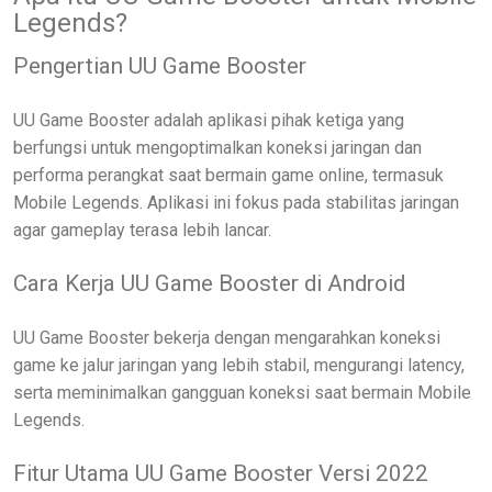
Legends?
Pengertian UU Game Booster
UU Game Booster adalah aplikasi pihak ketiga yang
berfungsi untuk mengoptimalkan koneksi jaringan dan
performa perangkat saat bermain game online, termasuk
Mobile Legends. Aplikasi ini fokus pada stabilitas jaringan
agar gameplay terasa lebih lancar.
Cara Kerja UU Game Booster di Android
UU Game Booster bekerja dengan mengarahkan koneksi
game ke jalur jaringan yang lebih stabil, mengurangi latency,
serta meminimalkan gangguan koneksi saat bermain Mobile
Legends.
Fitur Utama UU Game Booster Versi 2022