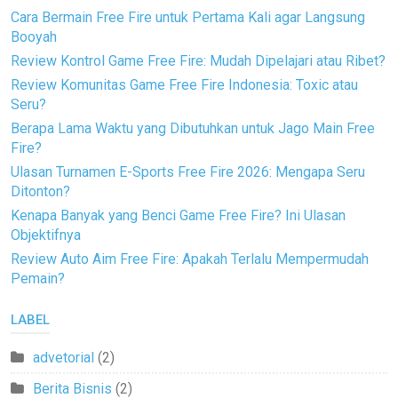
Cara Bermain Free Fire untuk Pertama Kali agar Langsung
Booyah
Review Kontrol Game Free Fire: Mudah Dipelajari atau Ribet?
Review Komunitas Game Free Fire Indonesia: Toxic atau
Seru?
Berapa Lama Waktu yang Dibutuhkan untuk Jago Main Free
Fire?
Ulasan Turnamen E-Sports Free Fire 2026: Mengapa Seru
Ditonton?
Kenapa Banyak yang Benci Game Free Fire? Ini Ulasan
Objektifnya
Review Auto Aim Free Fire: Apakah Terlalu Mempermudah
Pemain?
LABEL
advetorial
(2)
Berita Bisnis
(2)