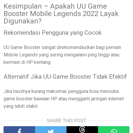
Kesimpulan – Apakah UU Game
Booster Mobile Legends 2022 Layak
Digunakan?
Rekomendasi Pengguna yang Cocok
UU Game Booster sangat direkomendasikan bagi pemain
Mobile Legends yang sering mengalami ping tinggi atau
bermain di HP kentang.
Alternatif Jika UU Game Booster Tidak Efektif
Jika hasilnya kurang maksimal, pengguna bisa mencoba
game booster bawaan HP atau mengganti jaringan internet
yang lebih stabil.
SHARE THIS POST