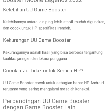
Kelebihan UU Game Booster
Kelebihannya antara lain ping lebih stabil, mudah digunakan,
dan cocok untuk HP spesifikasi rendah.
Kekurangan UU Game Booster
Kekurangannya adalah hasil yang bisa berbeda tergantung
kualitas jaringan dan lokasi pengguna.
Cocok atau Tidak untuk Semua HP?
UU Game Booster cocok untuk sebagian besar HP Android,
terutama yang sering mengalami masalah koneksi.
Perbandingan UU Game Booster
dengan Game Booster Lain