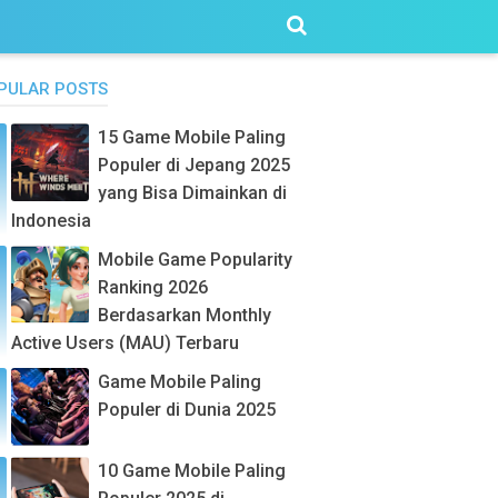
PULAR POSTS
15 Game Mobile Paling
Populer di Jepang 2025
yang Bisa Dimainkan di
Indonesia
Mobile Game Popularity
Ranking 2026
Berdasarkan Monthly
Active Users (MAU) Terbaru
Game Mobile Paling
Populer di Dunia 2025
10 Game Mobile Paling