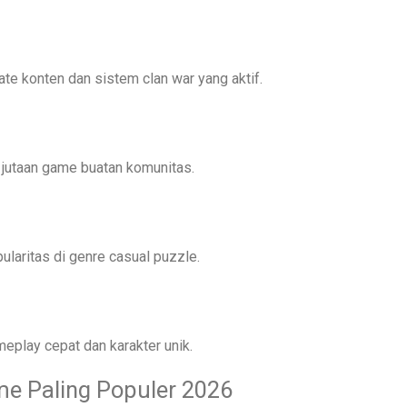
ate konten dan sistem clan war yang aktif.
 jutaan game buatan komunitas.
aritas di genre casual puzzle.
eplay cepat dan karakter unik.
me Paling Populer 2026