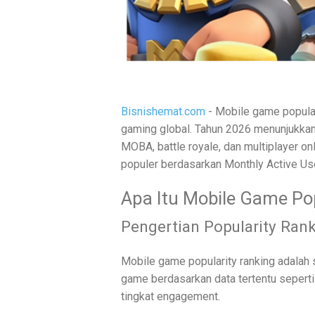
Bisnishemat.com
- Mobile game populari
gaming global. Tahun 2026 menunjukkan
MOBA, battle royale, dan multiplayer on
populer berdasarkan Monthly Active Use
Apa Itu Mobile Game Pop
Pengertian Popularity Ran
Mobile game popularity ranking adalah
game berdasarkan data tertentu seperti 
tingkat engagement.