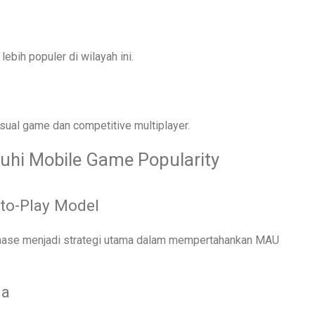
bih populer di wilayah ini.
sual game dan competitive multiplayer.
hi Mobile Game Popularity
-to-Play Model
chase menjadi strategi utama dalam mempertahankan MAU
ia