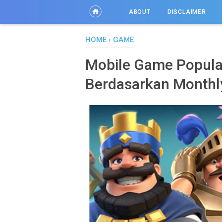
ABOUT
DISCLAIMER
HOME
›
GAME
Mobile Game Popula
Berdasarkan Monthly