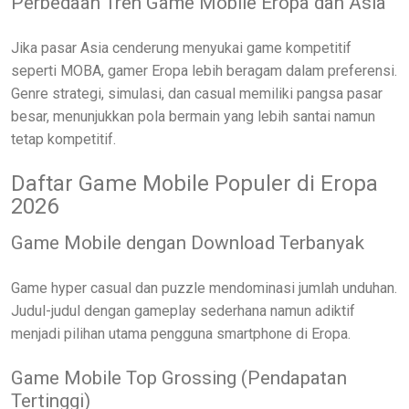
Perbedaan Tren Game Mobile Eropa dan Asia
Jika pasar Asia cenderung menyukai game kompetitif
seperti MOBA, gamer Eropa lebih beragam dalam preferensi.
Genre strategi, simulasi, dan casual memiliki pangsa pasar
besar, menunjukkan pola bermain yang lebih santai namun
tetap kompetitif.
Daftar Game Mobile Populer di Eropa
2026
Game Mobile dengan Download Terbanyak
Game hyper casual dan puzzle mendominasi jumlah unduhan.
Judul-judul dengan gameplay sederhana namun adiktif
menjadi pilihan utama pengguna smartphone di Eropa.
Game Mobile Top Grossing (Pendapatan
Tertinggi)