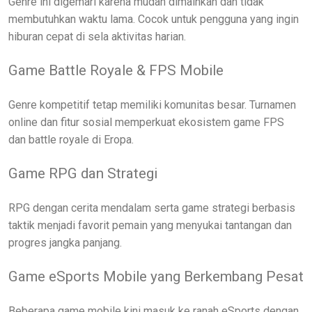
Genre ini digemari karena mudah dimainkan dan tidak
membutuhkan waktu lama. Cocok untuk pengguna yang ingin
hiburan cepat di sela aktivitas harian.
Game Battle Royale & FPS Mobile
Genre kompetitif tetap memiliki komunitas besar. Turnamen
online dan fitur sosial memperkuat ekosistem game FPS
dan battle royale di Eropa.
Game RPG dan Strategi
RPG dengan cerita mendalam serta game strategi berbasis
taktik menjadi favorit pemain yang menyukai tantangan dan
progres jangka panjang.
Game eSports Mobile yang Berkembang Pesat
Beberapa game mobile kini masuk ke ranah eSports dengan