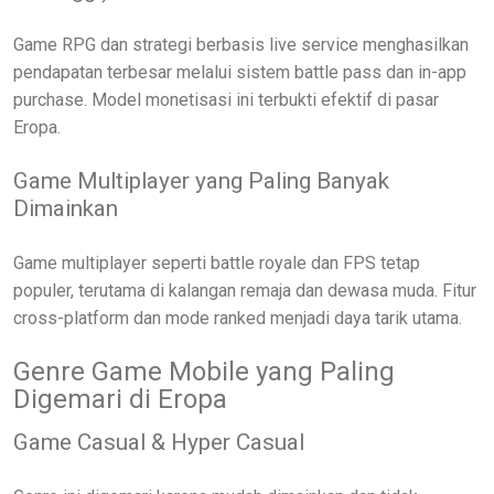
Game RPG dan strategi berbasis live service menghasilkan
pendapatan terbesar melalui sistem battle pass dan in-app
purchase. Model monetisasi ini terbukti efektif di pasar
Eropa.
Game Multiplayer yang Paling Banyak
Dimainkan
Game multiplayer seperti battle royale dan FPS tetap
populer, terutama di kalangan remaja dan dewasa muda. Fitur
cross-platform dan mode ranked menjadi daya tarik utama.
Genre Game Mobile yang Paling
Digemari di Eropa
Game Casual & Hyper Casual