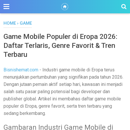
HOME
›
GAME
Game Mobile Populer di Eropa 2026:
Daftar Terlaris, Genre Favorit & Tren
Terbaru
Bisnishemat.com
- Industri game mobile di Eropa terus
menunjukkan pertumbuhan yang signifikan pada tahun 2026.
Dengan jutaan pemain aktif setiap hari, kawasan ini menjadi
salah satu pasar paling potensial bagi developer dan
publisher global. Artikel ini membahas daftar game mobile
populer di Eropa, genre favorit, serta tren terbaru yang
sedang berkembang.
Gambaran Industri Game Mobile di