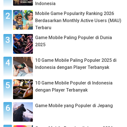
Indonesia
Mobile Game Popularity Ranking 2026
Berdasarkan Monthly Active Users (MAU)
Terbaru
Game Mobile Paling Populer di Dunia
2025
10 Game Mobile Paling Populer 2025 di
Indonesia dengan Player Terbanyak
10 Game Mobile Populer di Indonesia
dengan Player Terbanyak
Game Mobile yang Populer di Jepang